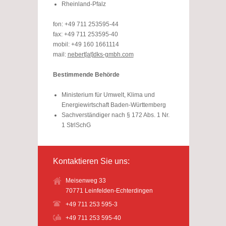
Rheinland-Pfalz
fon: +49 711 253595-44
fax: +49 711 253595-40
mobil: +49 160 1661114
mail:
nebert[at]dks-gmbh.com
Bestimmende Behörde
Ministerium für Umwelt, Klima und
Energiewirtschaft Baden-Württemberg
Sachverständiger nach § 172 Abs. 1 Nr.
1 StrlSchG
Kontaktieren Sie uns:
Meisenweg 33
70771 Leinfelden-Echterdingen
+49 711 253 595-3
+49 711 253 595-40