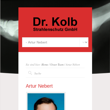
Sie sind hier:
Home
/
Unser Team
/ Artur Nebert
Artur Nebert